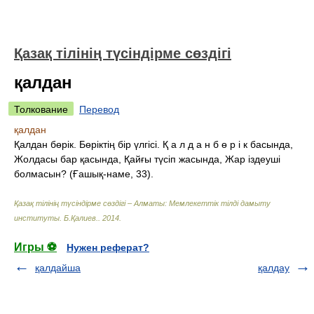
Қазақ тілінің түсіндірме сөздігі
қалдан
Толкование
Перевод
қалдан
Қалдан бөрік. Бөріктің бір үлгісі. Қ а л д а н б ө р і к басында,
Жолдасы бар қасында, Қайғы түсіп жасында, Жар іздеуші
болмасын? (Ғашық-наме, 33).
Қазақ тілінің түсіндірме сөздігі – Алматы: Мемлекеттік тілді дамыту
институты
.
Б.Қалиев.
.
2014
.
Игры ⚽
Нужен реферат?
қалдайша
қалдау