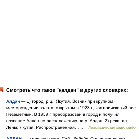
Смотреть что такое "қалдан" в других словарях:
Алдан
— 1) город, р.ц., Якутия. Возник при крупном
месторождении золота, открытом в 1923 г., как приисковый пос.
Незаметный. В 1939 г. преобразован в город и получил
название Алдан по расположению на р. Алдан. 2) река, пп
Лены; Якутия. Распространенная… …
Географическая энциклопедия
АЛДАН
— в плечах у кого. Сиб., Забайк. О широкоплечем