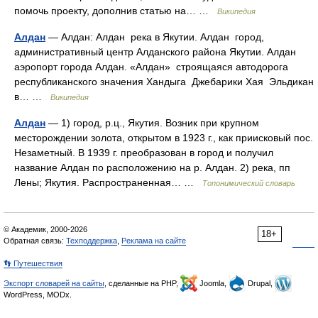
помочь проекту, дополнив статью на… …
Википедия
Алдан
— Алдан: Алдан река в Якутии. Алдан город,
административный центр Алданского района Якутии. Алдан
аэропорт города Алдан. «Алдан» строящаяся автодорога
республиканского значения Хандыга Джебарики Хая Эльдикан
в… …
Википедия
Алдан
— 1) город, р.ц., Якутия. Возник при крупном
месторождении золота, открытом в 1923 г., как приисковый пос.
Незаметный. В 1939 г. преобразован в город и получил
название Алдан по расположению на р. Алдан. 2) река, пп
Лены; Якутия. Распространенная… …
Топонимический словарь
© Академик, 2000-2026
18+
Обратная связь:
Техподдержка
,
Реклама на сайте
👣 Путешествия
Экспорт словарей на сайты
, сделанные на PHP,
Joomla,
Drupal,
WordPress, MODx.